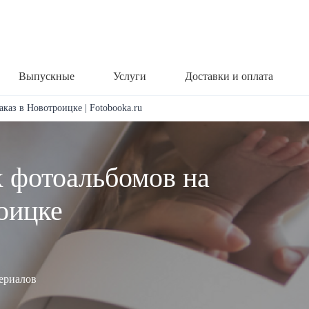
Выпускные
Услуги
Доставки и оплата
аказ в Новотроицке | Fotobooka.ru
х фотоальбомов на
оицке
териалов