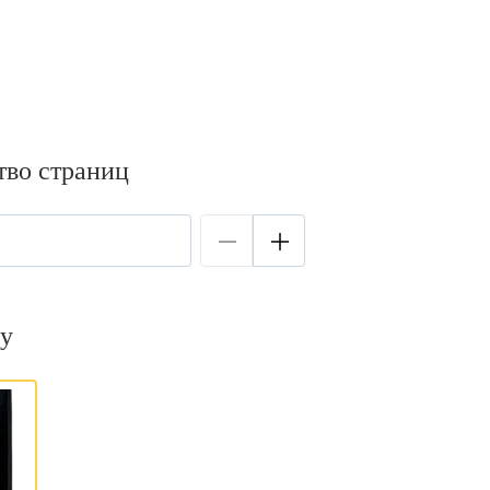
тво страниц
у