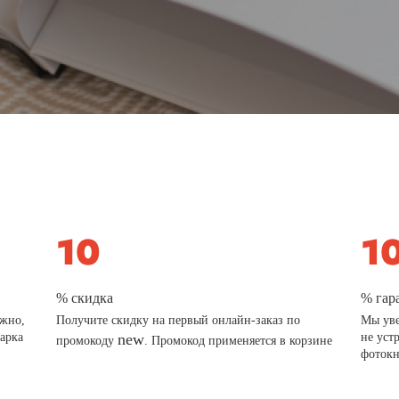
% скидка
% гар
ажно,
Получите скидку на первый онлайн-заказ по
Мы уве
дарка
new
не уст
промокоду
. Промокод применяется в корзине
фотокн