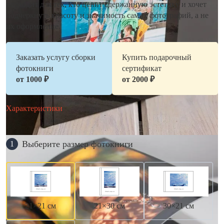
подходит для тех, кто ценит сдержанную эстетику и хочет
подчеркнуть красоту и значимость самих фотографий, а не
их оформление.
Заказать услугу сборки
Купить подарочный
фотокниги
сертификат
от 1000 ₽
от 2000 ₽
Характеристики
Выберите размер фотокниги
1
21×21 см
21×30 см
30×21 см