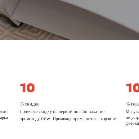
% скидка
% гар
ажно,
Получите скидку на первый онлайн-заказ по
Мы уве
дарка
new
не уст
промокоду
. Промокод применяется в корзине
фотокн