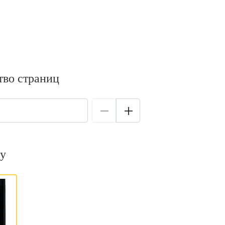
тво страниц
у