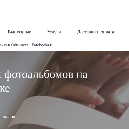
Выпускные
Услуги
Доставки и оплата
аказ в Обнинске | Fotobooka.ru
х фотоальбомов на
ке
териалов