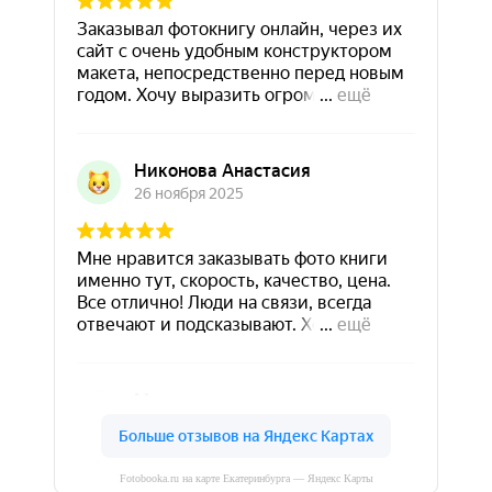
Fotobooka.ru на карте Екатеринбурга — Яндекс Карты