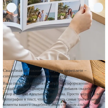
Свадебная фотокнига в твердом переплете –
сохраните воспоминания навсегда
Ваша свадебная история в элегантном оформлении!
Создайте неповторимую фотокнигу, добавив свадебный
декор и выбрав идеальный цвет фона. Просто загрузите ваши
фотографии и текст, чтобы сохранить самые трогательные
моменты вашего свадебного дня в стильном альбоме.