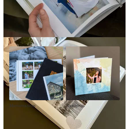
Другие стили фотокниг
Минимализм
Акварель
• Без декора
• Декор в стиле
• Выбор цвета фона
акварельных красок
• Загрузка фото и текста
• Выбор цвета фона