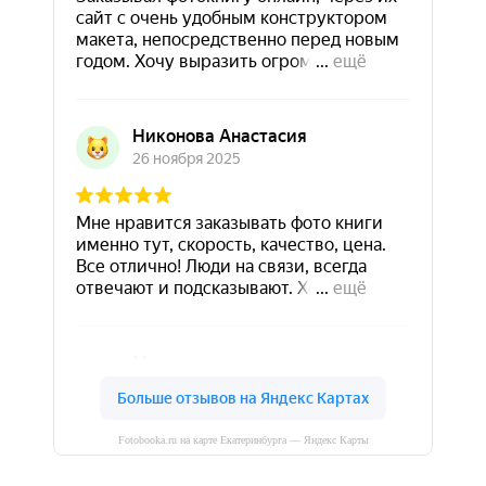
Fotobooka.ru на карте Екатеринбурга — Яндекс Карты