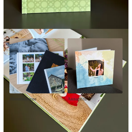
Другие стили фотокниг
Минимализм
Акварель
• Без декора
• Декор в стиле
• Выбор цвета фона
акварельных красок
• Загрузка фото и текста
• Выбор цвета фона
• Загрузка фото и текста