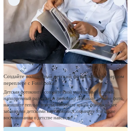
Создайте волшебный детский фотоальбом в твердом
переплете с Fotobooka!
Детская фотокнига: создайте свой уникальный альбом,
наполненный радостью и любовью! Добавьте лучшие фото,
напишите теплые тексты, выберите яркий фон, украсьте
забавными детскими картинками. Сохраните эти яркие
воспоминания о детстве навсегда!