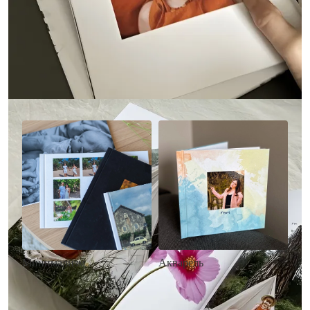
Другие стили фотокниг
Минимализм
Акварель
• Без декора
• Декор в стиле
• Выбор цвета фона
акварельных красок