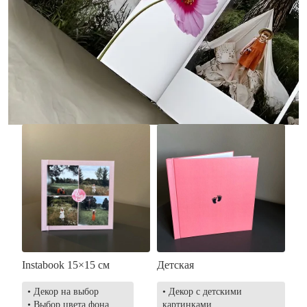
• Без декора
• Декор в стиле
• Выбор цвета фона
акварельных красок
• Загрузка фото и текста
• Выбор цвета фона
• Загрузка фото и текста
Заказать
Заказать
Instabook 15×15 см
Детская
• Декор на выбор
• Декор с детскими
• Выбор цвета фона
картинками