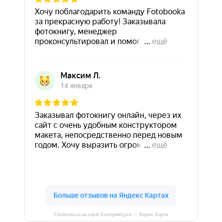
Fotobooka.ru на карте Екатеринбурга — Яндекс Карты