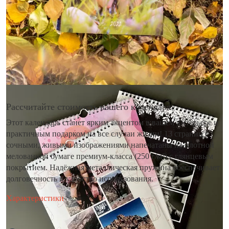
Рассчитайте стоимость вашего календаря
Этот календарь станет ярким акцентом в вашем интерьере и
практичным подарком на все случаи жизни! 13 страниц с
сочными, живыми изображениями напечатаны на плотной
мелованной бумаге премиум-класса (250 г/м²) с глянцевым
покрытием. Надёжная металлическая пружина обеспечивает
долговечность и удобство использования.
Характеристики