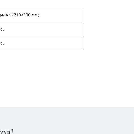
рь А4 (210×300 мм)
б.
б.
тов!