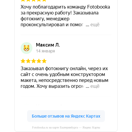
Fotobooka.ru на карте Екатеринбурга — Яндекс Карты