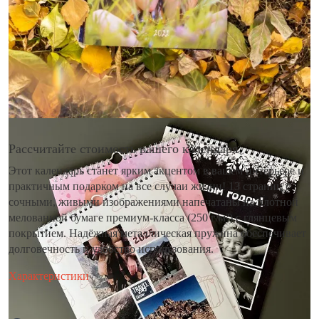
Рассчитайте стоимость вашего календаря
Этот календарь станет ярким акцентом в вашем интерьере и
практичным подарком на все случаи жизни! 13 страниц с
сочными, живыми изображениями напечатаны на плотной
мелованной бумаге премиум-класса (250 г/м²) с глянцевым
покрытием. Надёжная металлическая пружина обеспечивает
долговечность и удобство использования.
Характеристики