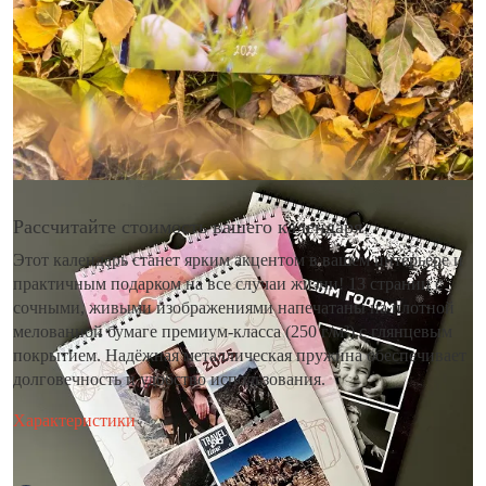
Рассчитайте стоимость вашего календаря
Этот календарь станет ярким акцентом в вашем интерьере и
практичным подарком на все случаи жизни! 13 страниц с
сочными, живыми изображениями напечатаны на плотной
мелованной бумаге премиум-класса (250 г/м²) с глянцевым
покрытием. Надёжная металлическая пружина обеспечивает
долговечность и удобство использования.
Характеристики