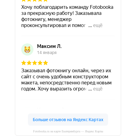
Fotobooka.ru на карте Екатеринбурга — Яндекс Карты