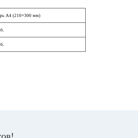
рь А4 (210×300 мм)
б.
б.
тов!