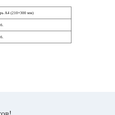
рь А4 (210×300 мм)
б.
б.
тов!