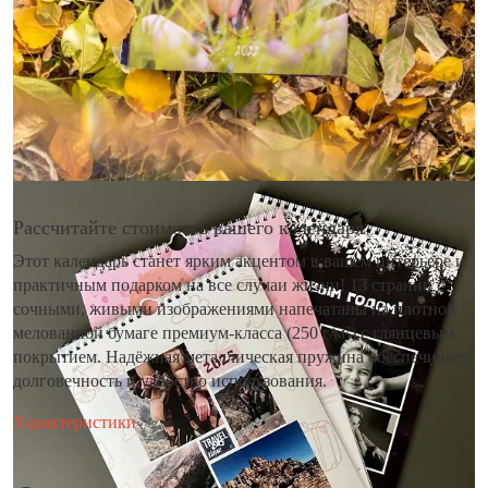
Рассчитайте стоимость вашего календаря
Этот календарь станет ярким акцентом в вашем интерьере и
практичным подарком на все случаи жизни! 13 страниц с
сочными, живыми изображениями напечатаны на плотной
мелованной бумаге премиум-класса (250 г/м²) с глянцевым
покрытием. Надёжная металлическая пружина обеспечивает
долговечность и удобство использования.
Характеристики