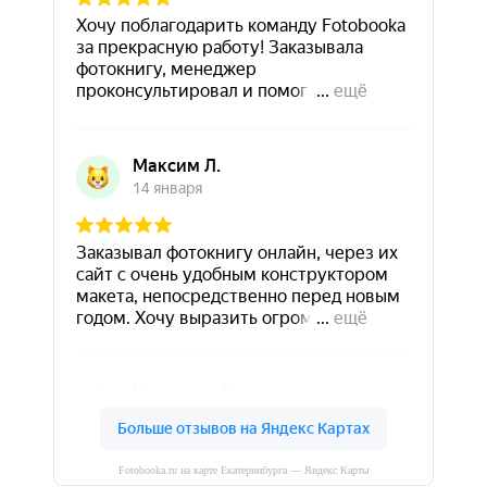
Fotobooka.ru на карте Екатеринбурга — Яндекс Карты