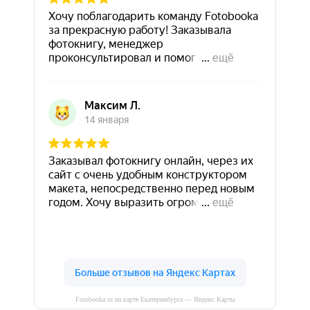
Fotobooka.ru на карте Екатеринбурга — Яндекс Карты