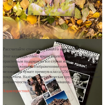
Рассчитайте стоимость вашего календаря
Этот календарь станет ярким акцентом в вашем интерьере и
практичным подарком на все случаи жизни! 13 страниц с
сочными, живыми изображениями напечатаны на плотной
мелованной бумаге премиум-класса (250 г/м²) с глянцевым
покрытием. Надёжная металлическая пружина обеспечивает
долговечность и удобство использования.
Характеристики