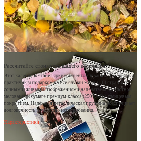
Рассчитайте стоимость вашего календаря
Этот календарь станет ярким акцентом в вашем интерьере и
практичным подарком на все случаи жизни! 13 страниц с
сочными, живыми изображениями напечатаны на плотной
мелованной бумаге премиум-класса (250 г/м²) с глянцевым
покрытием. Надёжная металлическая пружина обеспечивает
долговечность и удобство использования.
Характеристики