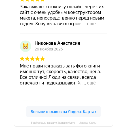
Fotobooka.ru на карте Екатеринбурга — Яндекс Карты