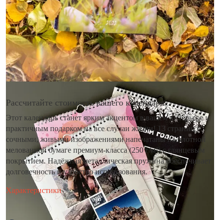
Рассчитайте стоимость вашего календаря
Этот календарь станет ярким акцентом в вашем интерьере и
практичным подарком на все случаи жизни! 13 страниц с
сочными, живыми изображениями напечатаны на плотной
мелованной бумаге премиум-класса (250 г/м²) с глянцевым
покрытием. Надёжная металлическая пружина обеспечивает
долговечность и удобство использования.
Характеристики