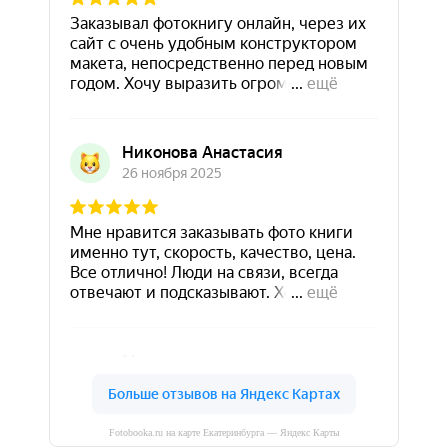
Fotobooka.ru на карте Екатеринбурга — Яндекс Карты