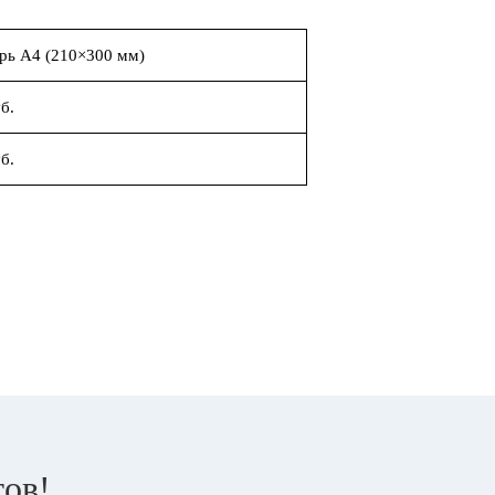
рь А4 (210×300 мм)
б.
б.
тов!