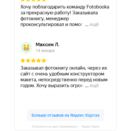
Fotobooka.ru на карте Екатеринбурга — Яндекс Карты