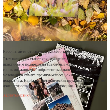
Рассчитайте стоимость вашего календаря
Этот календарь станет ярким акцентом в вашем интерьере и
практичным подарком на все случаи жизни! 13 страниц с
сочными, живыми изображениями напечатаны на плотной
мелованной бумаге премиум-класса (250 г/м²) с глянцевым
покрытием. Надёжная металлическая пружина обеспечивает
долговечность и удобство использования.
Характеристики