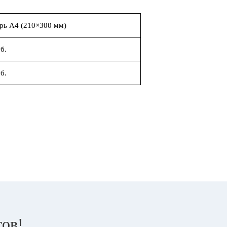
рь А4 (210×300 мм)
б.
б.
тов!