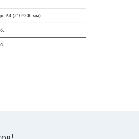
рь А4 (210×300 мм)
б.
б.
тов!