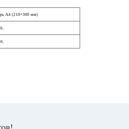
рь А4 (210×300 мм)
б.
б.
тов!