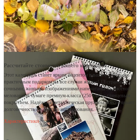
Рассчитайте стоимость вашего календаря
Этот календарь станет ярким акцентом в вашем интерьере и
практичным подарком на все случаи жизни! 13 страниц с
сочными, живыми изображениями напечатаны на плотной
мелованной бумаге премиум-класса (250 г/м²) с глянцевым
покрытием. Надёжная металлическая пружина обеспечивает
долговечность и удобство использования.
Характеристики