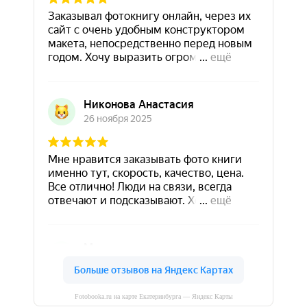
Fotobooka.ru на карте Екатеринбурга — Яндекс Карты