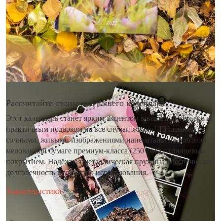
Рассчитайте стоимость вашего календаря
Этот календарь станет ярким акцентом в вашем интерьере и
практичным подарком на все случаи жизни! 13 страниц с
сочными, живыми изображениями напечатаны на плотной
мелованной бумаге премиум-класса (250 г/м²) с глянцевым
покрытием. Надёжная металлическая пружина обеспечивает
долговечность и удобство использования.
Характеристики