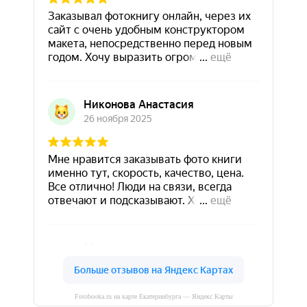
Fotobooka.ru на карте Екатеринбурга — Яндекс Карты