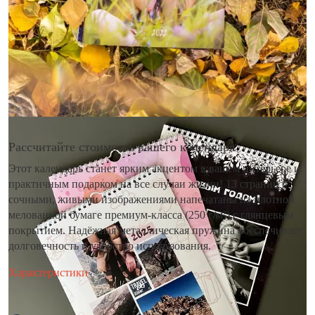
Рассчитайте стоимость вашего календаря
Этот календарь станет ярким акцентом в вашем интерьере и
практичным подарком на все случаи жизни! 13 страниц с
сочными, живыми изображениями напечатаны на плотной
мелованной бумаге премиум-класса (250 г/м²) с глянцевым
покрытием. Надёжная металлическая пружина обеспечивает
долговечность и удобство использования.
Характеристики