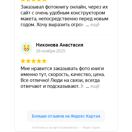
Fotobooka.ru на карте Екатеринбурга — Яндекс Карты