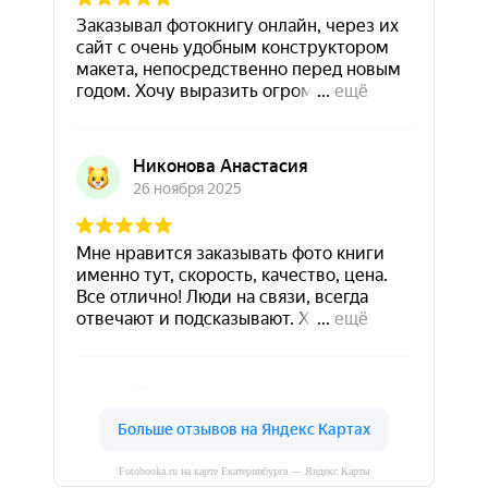
Fotobooka.ru на карте Екатеринбурга — Яндекс Карты