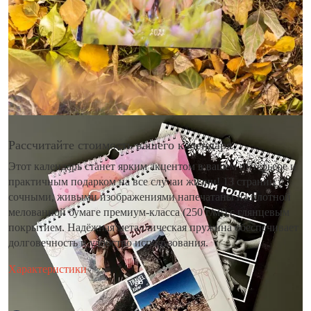
Рассчитайте стоимость вашего календаря
Этот календарь станет ярким акцентом в вашем интерьере и
практичным подарком на все случаи жизни! 13 страниц с
сочными, живыми изображениями напечатаны на плотной
мелованной бумаге премиум-класса (250 г/м²) с глянцевым
покрытием. Надёжная металлическая пружина обеспечивает
долговечность и удобство использования.
Характеристики