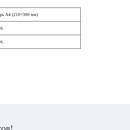
рь А4 (210×300 мм)
б.
б.
тов!