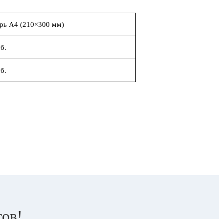
рь А4 (210×300 мм)
б.
б.
тов!