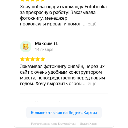
Fotobooka.ru на карте Екатеринбурга — Яндекс Карты