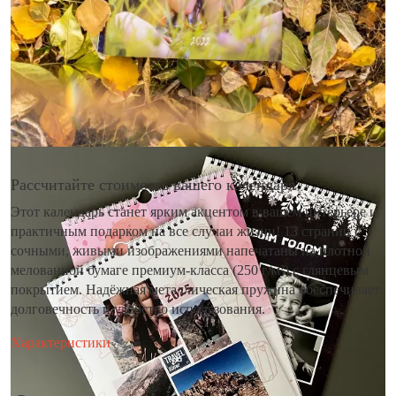
Рассчитайте стоимость вашего календаря
Этот календарь станет ярким акцентом в вашем интерьере и
практичным подарком на все случаи жизни! 13 страниц с
сочными, живыми изображениями напечатаны на плотной
мелованной бумаге премиум-класса (250 г/м²) с глянцевым
покрытием. Надёжная металлическая пружина обеспечивает
долговечность и удобство использования.
Характеристики