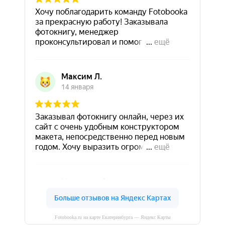
Fotobooka.ru на карте Екатеринбурга — Яндекс Карты