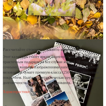
Рассчитайте стоимость вашего календаря
Этот календарь станет ярким акцентом в вашем интерьере и
практичным подарком на все случаи жизни! 13 страниц с
сочными, живыми изображениями напечатаны на плотной
мелованной бумаге премиум-класса (250 г/м²) с глянцевым
покрытием. Надёжная металлическая пружина обеспечивает
долговечность и удобство использования.
Характеристики