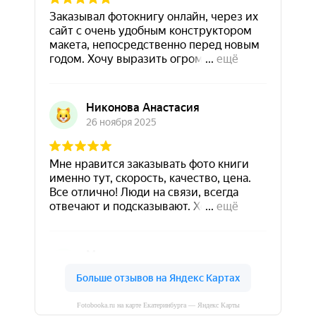
Fotobooka.ru на карте Екатеринбурга — Яндекс Карты