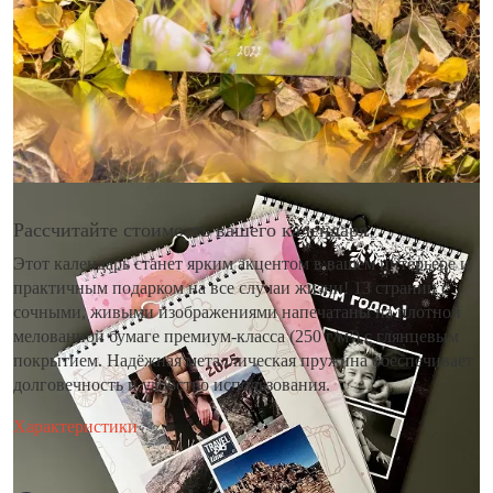
Рассчитайте стоимость вашего календаря
Этот календарь станет ярким акцентом в вашем интерьере и
практичным подарком на все случаи жизни! 13 страниц с
сочными, живыми изображениями напечатаны на плотной
мелованной бумаге премиум-класса (250 г/м²) с глянцевым
покрытием. Надёжная металлическая пружина обеспечивает
долговечность и удобство использования.
Характеристики