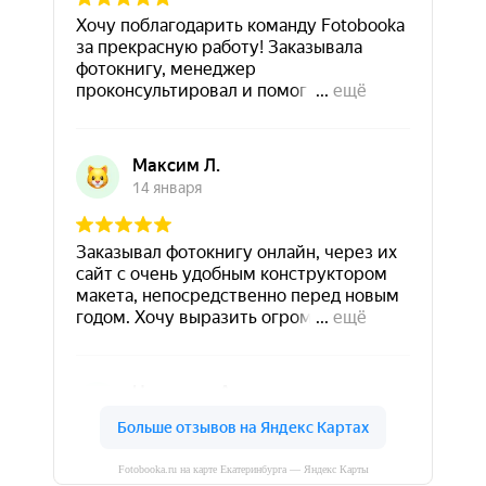
Fotobooka.ru на карте Екатеринбурга — Яндекс Карты