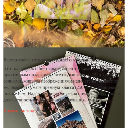
Рассчитайте стоимость вашего календаря
Этот календарь станет ярким акцентом в вашем интерьере и
практичным подарком на все случаи жизни! 13 страниц с
сочными, живыми изображениями напечатаны на плотной
мелованной бумаге премиум-класса (250 г/м²) с глянцевым
покрытием. Надёжная металлическая пружина обеспечивает
долговечность и удобство использования.
Характеристики