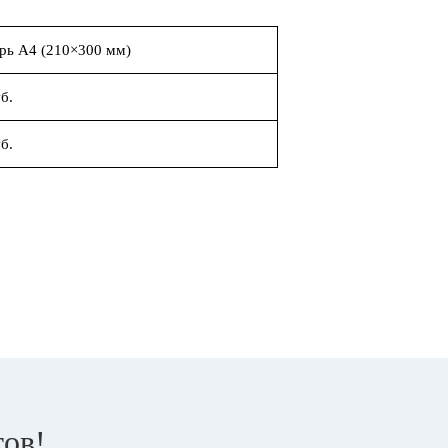
рь А4 (210×300 мм)
б.
б.
тов!