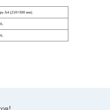
рь А4 (210×300 мм)
б.
б.
тов!