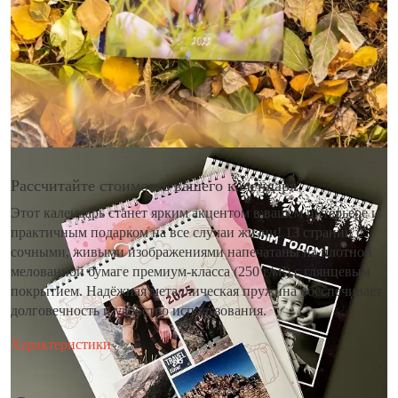
Рассчитайте стоимость вашего календаря
Этот календарь станет ярким акцентом в вашем интерьере и
практичным подарком на все случаи жизни! 13 страниц с
сочными, живыми изображениями напечатаны на плотной
мелованной бумаге премиум-класса (250 г/м²) с глянцевым
покрытием. Надёжная металлическая пружина обеспечивает
долговечность и удобство использования.
Характеристики