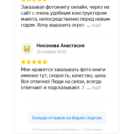
Fotobooka.ru на карте Екатеринбурга — Яндекс Карты