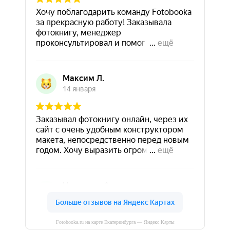
Fotobooka.ru на карте Екатеринбурга — Яндекс Карты