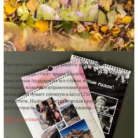
Рассчитайте стоимость вашего календаря
Этот календарь станет ярким акцентом в вашем интерьере и
практичным подарком на все случаи жизни! 13 страниц с
сочными, живыми изображениями напечатаны на плотной
мелованной бумаге премиум-класса (250 г/м²) с глянцевым
покрытием. Надёжная металлическая пружина обеспечивает
долговечность и удобство использования.
Характеристики