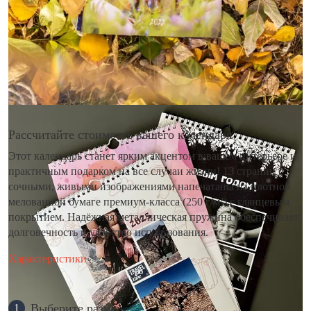
Рассчитайте стоимость вашего календаря
Этот календарь станет ярким акцентом в вашем интерьере и
практичным подарком на все случаи жизни! 13 страниц с
сочными, живыми изображениями напечатаны на плотной
мелованной бумаге премиум-класса (250 г/м²) с глянцевым
покрытием. Надёжная металлическая пружина обеспечивает
долговечность и удобство использования.
Характеристики
Выберите размер
1