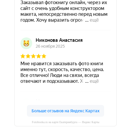
Fotobooka.ru на карте Екатеринбурга — Яндекс Карты