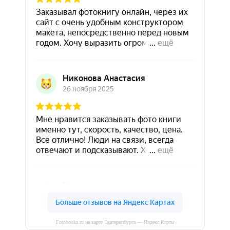
Fotobooka.ru на карте Екатеринбурга — Яндекс Карты