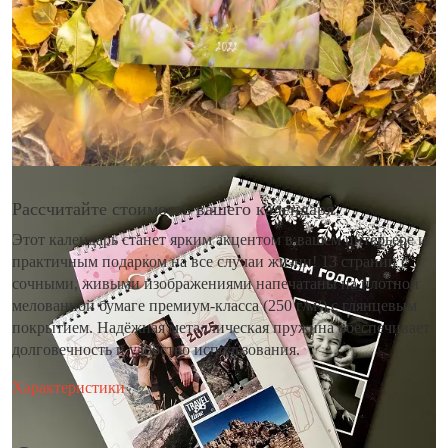
Рассчитайте стоимость вашего календаря
Этот календарь станет ярким акцентом в вашем интерьере и
практичным подарком на все случаи жизни! 13 страниц с
сочными, живыми изображениями напечатаны на плотной
мелованной бумаге премиум-класса (250 г/м²) с глянцевым
покрытием. Надёжная металлическая пружина обеспечивает
долговечность и удобство использования.
Характеристики