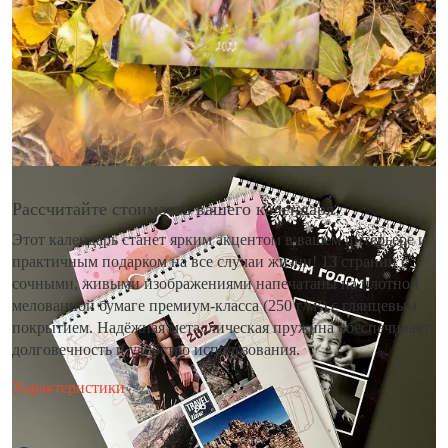
Рассчитайте стоимость вашего календаря
Этот календарь станет ярким акцентом в вашем интерьере и
практичным подарком на все случаи жизни! 13 страниц с
сочными, живыми изображениями напечатаны на плотной
мелованной бумаге премиум-класса (250 г/м²) с глянцевым
покрытием. Надёжная металлическая пружина обеспечивает
долговечность и удобство использования.
Характеристики