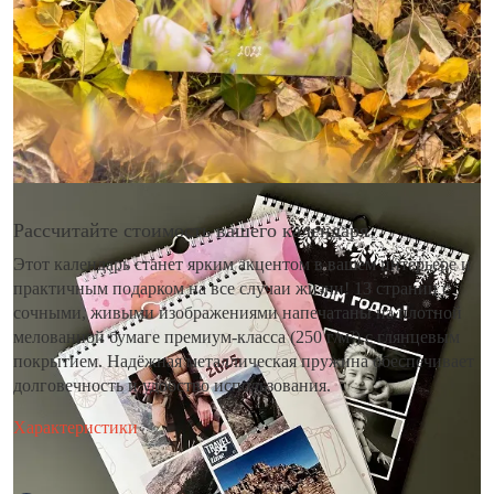
Рассчитайте стоимость вашего календаря
Этот календарь станет ярким акцентом в вашем интерьере и
практичным подарком на все случаи жизни! 13 страниц с
сочными, живыми изображениями напечатаны на плотной
мелованной бумаге премиум-класса (250 г/м²) с глянцевым
покрытием. Надёжная металлическая пружина обеспечивает
долговечность и удобство использования.
Характеристики