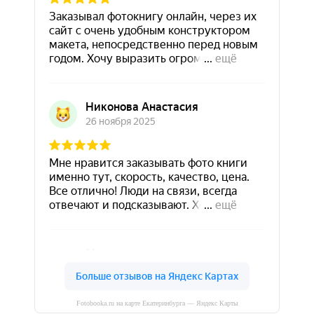
Fotobooka.ru на карте Екатеринбурга — Яндекс Карты