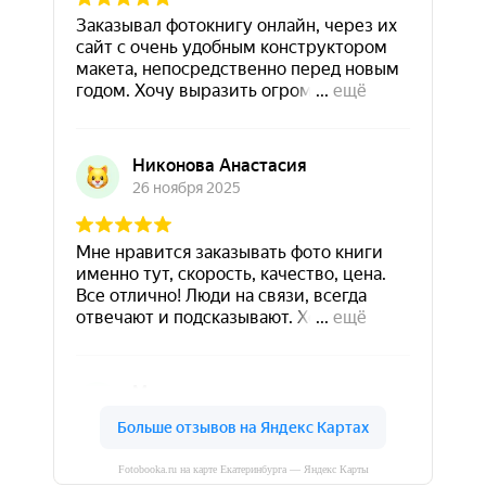
Fotobooka.ru на карте Екатеринбурга — Яндекс Карты