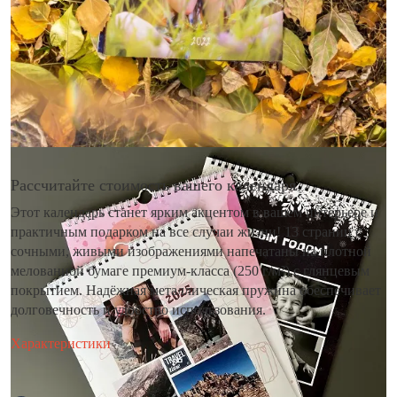
Рассчитайте стоимость вашего календаря
Этот календарь станет ярким акцентом в вашем интерьере и
практичным подарком на все случаи жизни! 13 страниц с
сочными, живыми изображениями напечатаны на плотной
мелованной бумаге премиум-класса (250 г/м²) с глянцевым
покрытием. Надёжная металлическая пружина обеспечивает
долговечность и удобство использования.
Характеристики