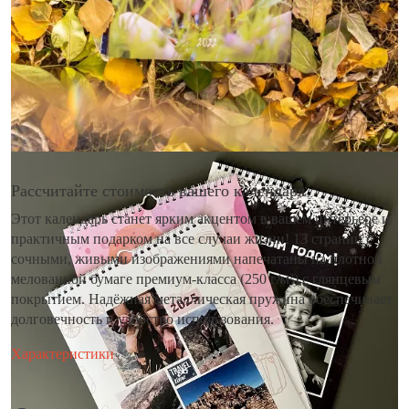
Рассчитайте стоимость вашего календаря
Этот календарь станет ярким акцентом в вашем интерьере и
практичным подарком на все случаи жизни! 13 страниц с
сочными, живыми изображениями напечатаны на плотной
мелованной бумаге премиум-класса (250 г/м²) с глянцевым
покрытием. Надёжная металлическая пружина обеспечивает
долговечность и удобство использования.
Характеристики