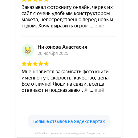
Fotobooka.ru на карте Екатеринбурга — Яндекс Карты