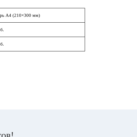
рь А4 (210×300 мм)
б.
б.
тов!