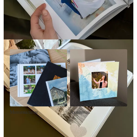
Другие стили фотокниг
Минимализм
Акварель
• Без декора
• Декор в стиле
• Выбор цвета фона
акварельных красок
• Загрузка фото и текста
• Выбор цвета фона