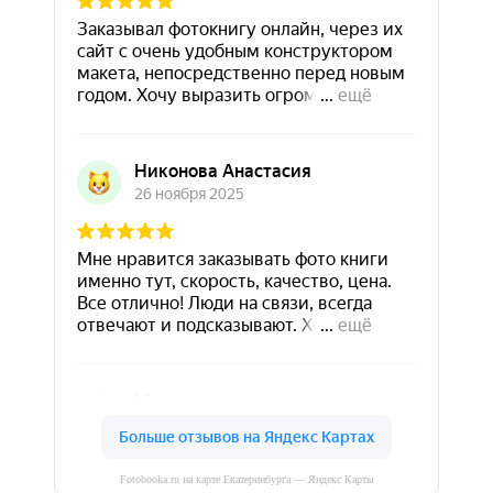
Fotobooka.ru на карте Екатеринбурга — Яндекс Карты