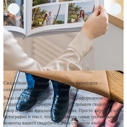
Свадебная фотокнига в твердом переплете –
сохраните воспоминания навсегда
Ваша свадебная история в элегантном оформлении!
Создайте неповторимую фотокнигу, добавив свадебный
декор и выбрав идеальный цвет фона. Просто загрузите ваши
фотографии и текст, чтобы сохранить самые трогательные
моменты вашего свадебного дня в стильном альбоме.