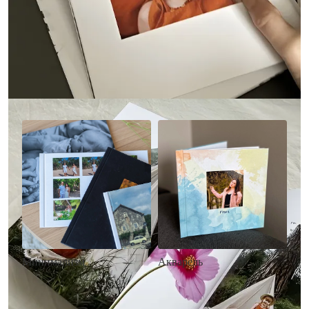
Другие стили фотокниг
Минимализм
Акварель
• Без декора
• Декор в стиле
• Выбор цвета фона
акварельных красок