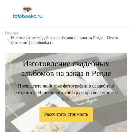
Главная
Изготовление свадебных альбомов на заказ в Ревде - Печать
фотокниг | Fotobooka.ru
Изготовление свадебных
альбомов на заказ в Ревде
Превратите любимые фотографии в свадебную
фотокнигу! Наш онлайн-конструктор сделает всё за
вас.
Рассчитать стоимость