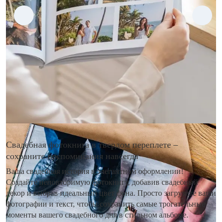
Свадебная фотокнига в твердом переплете –
сохраните воспоминания навсегда
Ваша свадебная история в элегантном оформлении!
Создайте неповторимую фотокнигу, добавив свадебный
декор и выбрав идеальный цвет фона. Просто загрузите ваши
фотографии и текст, чтобы сохранить самые трогательные
моменты вашего свадебного дня в стильном альбоме.