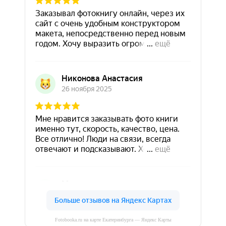
Fotobooka.ru на карте Екатеринбурга — Яндекс Карты