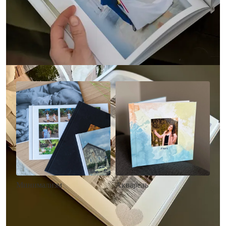
Другие стили фотокниг
Минимализм
Акварель
• Без декора
• Декор в стиле
• Выбор цвета фона
акварельных красок
• Загрузка фото и текста
• Выбор цвета фона