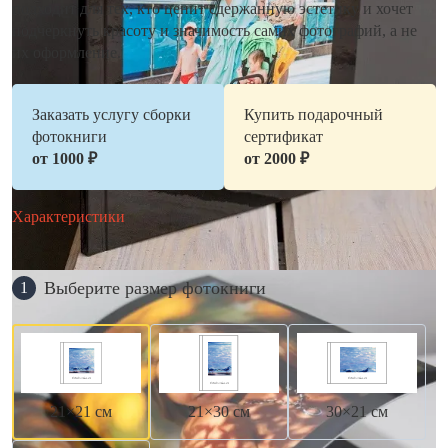
подходит для тех, кто ценит сдержанную эстетику и хочет
подчеркнуть красоту и значимость самих фотографий, а не
их оформление.
Заказать услугу сборки
Купить подарочный
фотокниги
сертификат
от 1000 ₽
от 2000 ₽
Характеристики
Выберите размер фотокниги
1
21×21 см
21×30 см
30×21 см