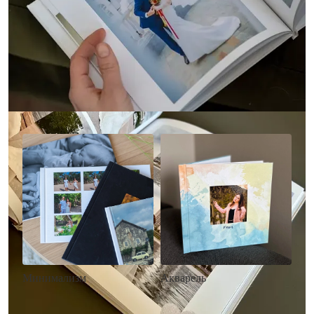
Другие стили фотокниг
Минимализм
Акварель
• Без декора
• Декор в стиле