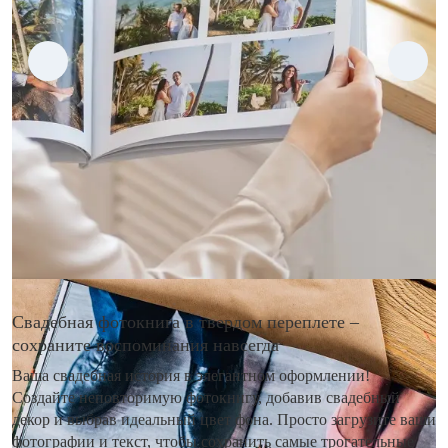
Свадебная фотокнига в твердом переплете –
сохраните воспоминания навсегда
Ваша свадебная история в элегантном оформлении!
Создайте неповторимую фотокнигу, добавив свадебный
декор и выбрав идеальный цвет фона. Просто загрузите ваши
фотографии и текст, чтобы сохранить самые трогательные