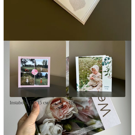
• Выбор цвета фона
акварельных красок
• Загрузка фото и текста
• Выбор цвета фона
• Загрузка фото и текста
Заказать
Заказать
Цветы
Instabook 15×15 см
• Декор цветы
• Декор на выбор
• Выбор цвета фона
• Выбор цвета фона
• Загрузка фото и текста
• Загрузка фото и текста