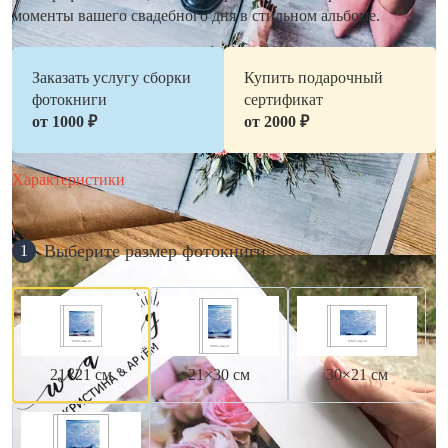
моменты вашего свадебного дня в стильном альбоме.
Заказать услугу сборки
Купить подарочный
фотокниги
сертификат
от 1000 ₽
от 2000 ₽
Характеристики
Выберите размер фотокниги
1
21×21 см
21×30 см
30×21 см