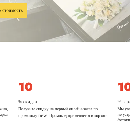
ь стоимость
% скидка
% гар
ажно,
Получите скидку на первый онлайн-заказ по
Мы уве
дарка
new
не уст
промокоду
. Промокод применяется в корзине
фотокн