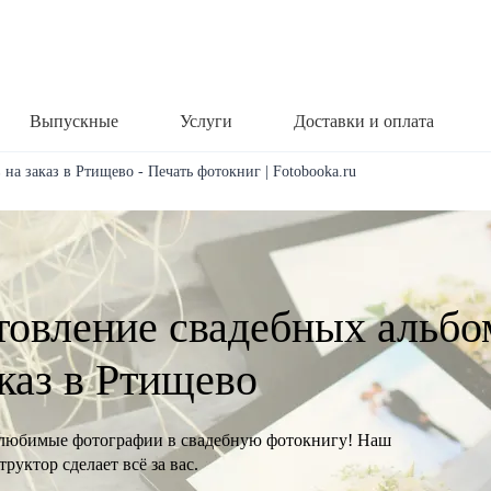
Выпускные
Услуги
Доставки и оплата
на заказ в Ртищево - Печать фотокниг | Fotobooka.ru
товление свадебных альбо
аказ в Ртищево
любимые фотографии в свадебную фотокнигу! Наш
руктор сделает всё за вас.