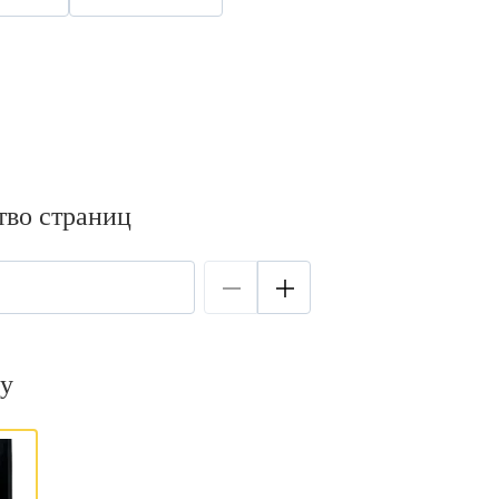
тво страниц
у