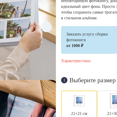
неповторимую фотокнигу, доб
идеальный цвет фона. Просто 
чтобы сохранить самые трогат
в стильном альбоме.
Заказать услугу сборки
фотокниги
от 1000 ₽
Характеристики
Выберите размер
1
21×21 см
21×3