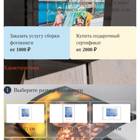
подходит для тех, кто ценит сдержанную эстетику и хочет
подчеркнуть красоту и значимость самих фотографий, а не
их оформление.
Заказать услугу сборки
Купить подарочный
фотокниги
сертификат
от 1000 ₽
от 2000 ₽
Характеристики
Выберите размер фотокниги
1
21×21 см
21×30 см
30×21 см